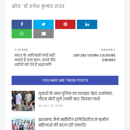
स्रोत: डॉ. रूपेश कुमार राउत
OLDER
NEWER
भारत के आदिवासी क्यों नहीं
ᱥᱟᱱᱛᱟᱲ ᱠᱚᱣᱟᱜ ᱥᱳᱦᱚᱨᱟᱭ
मनाते हैं नया साल, अपने वीर
ᱯᱟᱨᱟᱵᱽ
शहीदों को देते हैं श्रद्धांजलि
YOU MAY LIKE THESE POSTS
युवाओं के साथ पुलिस का व्यवहार बेहद शर्मनाक,
पीएम मोदी सुनें उनकी बात: प्रियंका गांधी
JULY 21, 2026
झारखण्ड मैंगो मार्केटिंग इनिशिएटिव से ग्रामीण
महिलाओं की बदल रही तकदीर