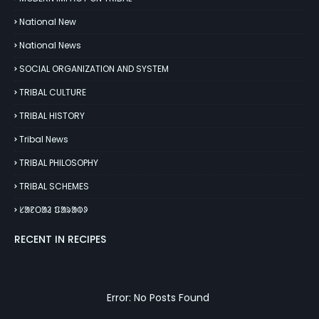
National New
National News
SOCIAL ORGANIZATION AND SYSTEM
TRIBAL CULTURE
TRIBAL HISTORY
Tribal News
TRIBAL PHILOSOPHY
TRIBAL SCHEMES
ᱥᱟᱱᱛᱟᱲ ᱯᱟᱨᱟᱵᱽ
RECENT IN RECIPES
Error: No Posts Found