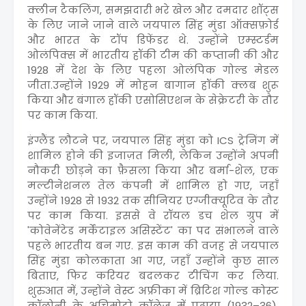
क्लीन टैकलिंग, समझदारी भरे खेल और दमदार शॉट्स
के लिए जाने जाने वाले जयपाल सिंह मुंडा ऑक्सफ़ोर्ड
और भारत के टॉप डिफेंडर थे. उन्होंने एम्स्टर्डम
ओलंपिक्स में भारतीय हॉकी टीम की कप्तानी की और
1928 में देश के लिए पहला ओलंपिक गोल्ड मेडल
जीता.उन्होंने 1929 में मोहन बागान हॉकी क्लब शुरू
किया और बंगाल हॉकी एसोसिएशन के सेक्रेटरी के तौर
पर काम किया.
इंग्लैंड लौटने पर, जयपाल सिंह मुंडा को ICS ट्रेनिंग में
शामिल होने की इजाज़त मिली, लेकिन उन्होंने अपनी
नौकरी छोड़ने का फ़ैसला किया और बर्मा-शेल, एक
मल्टीनेशनल तेल कंपनी में शामिल हो गए, जहाँ
उन्होंने 1928 से 1932 तक सीनियर एग्जीक्यूटिव के तौर
पर काम किया. इससे वे रॉयल डच शेल ग्रुप में
'कोवेनेंटेड मर्केंटाइल असिस्टेंट' का पद संभालने वाले
पहले भारतीय बन गए. इस काम की वजह से जयपाल
सिंह मुंडा कोलकाता आ गए, जहाँ उन्होंने कुछ साल
बिताए, फिर करियर बदलकर टीचिंग कर लिया.
शुरुआत में, उन्होंने वेस्ट अफ्रीका में ब्रिटिश गोल्ड कोस्ट
कॉलोनी के अचिमोटो कॉलेज में पढ़ाया (1932–36),