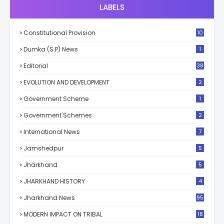
LABELS
Constitutional Provision
10
Dumka (S.P) News
1
Editorial
38
EVOLUTION AND DEVELOPMENT
2
Government Scheme
1
Government Schemes
2
International News
7
Jamshedpur
5
Jharkhand
5
JHARKHAND HISTORY
4
Jharkhand News
95
MODERN IMPACT ON TRIBAL
18