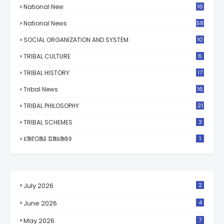
National New
16
National News
58
SOCIAL ORGANIZATION AND SYSTEM
10
TRIBAL CULTURE
6
TRIBAL HISTORY
17
Tribal News
16
TRIBAL PHILOSOPHY
21
TRIBAL SCHEMES
3
ᱥᱟᱱᱛᱟᱲ ᱯᱟᱨᱟᱵᱽ
1
July 2026
2
June 2026
4
May 2026
7