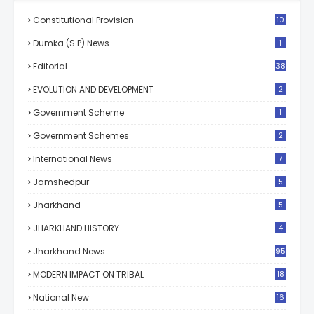
Constitutional Provision
10
Dumka (S.P) News
1
Editorial
38
EVOLUTION AND DEVELOPMENT
2
Government Scheme
1
Government Schemes
2
International News
7
Jamshedpur
5
Jharkhand
5
JHARKHAND HISTORY
4
Jharkhand News
95
MODERN IMPACT ON TRIBAL
18
National New
16