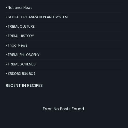
National News
SOCIAL ORGANIZATION AND SYSTEM
TRIBAL CULTURE
TRIBAL HISTORY
Tribal News
TRIBAL PHILOSOPHY
TRIBAL SCHEMES
ᱥᱟᱱᱛᱟᱲ ᱯᱟᱨᱟᱵᱽ
RECENT IN RECIPES
Error: No Posts Found