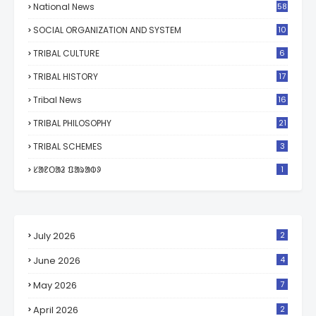
National News
58
SOCIAL ORGANIZATION AND SYSTEM
10
TRIBAL CULTURE
6
TRIBAL HISTORY
17
Tribal News
16
TRIBAL PHILOSOPHY
21
TRIBAL SCHEMES
3
ᱥᱟᱱᱛᱟᱲ ᱯᱟᱨᱟᱵᱽ
1
July 2026
2
June 2026
4
May 2026
7
April 2026
2